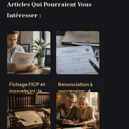
Articles Qui Pourraient Vous
Intéresser :
Fichage FICP et
Renonciation à
nouvelle loi : la
succession : 4
réalité des délais
mois pour décider
et vos droits en
et 3 erreurs de
2025
dépôt à éviter