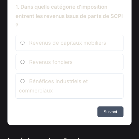
1. Dans quelle catégorie d'imposition
entrent les revenus issus de parts de SCPI
?
Revenus de capitaux mobiliers
Revenus fonciers
Bénéfices industriels et
commerciaux
Suivant