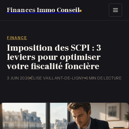
Finances Immo Conseil
Immobilier
Finance
FINANCE
Imposition des SCPI : 3
Assurance
leviers pour optimiser
votre fiscalité foncière
Business
3 JUIN 2026
ÉLISE VAILLANT-DE-LIGNY
6 MIN DE LECTURE
·
·
Emploi