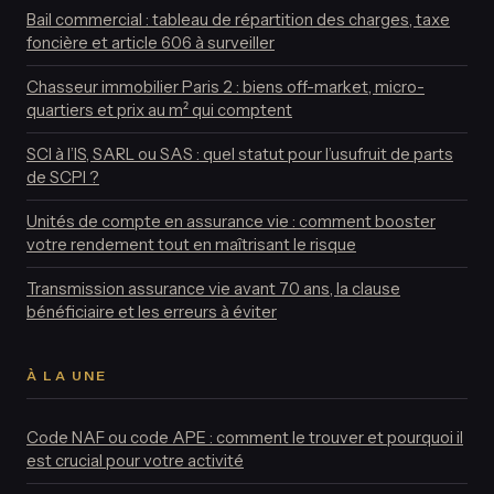
Bail commercial : tableau de répartition des charges, taxe
foncière et article 606 à surveiller
Chasseur immobilier Paris 2 : biens off-market, micro-
quartiers et prix au m² qui comptent
SCI à l’IS, SARL ou SAS : quel statut pour l’usufruit de parts
de SCPI ?
Unités de compte en assurance vie : comment booster
votre rendement tout en maîtrisant le risque
Transmission assurance vie avant 70 ans, la clause
bénéficiaire et les erreurs à éviter
À LA UNE
Code NAF ou code APE : comment le trouver et pourquoi il
est crucial pour votre activité