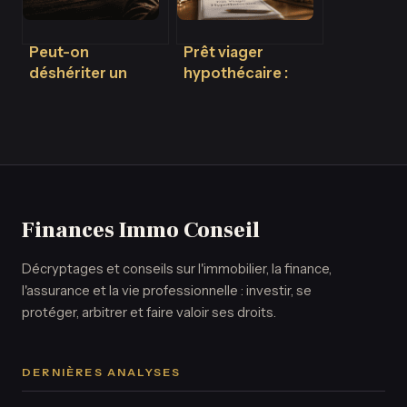
Peut-on
Prêt viager
déshériter un
hypothécaire :
enfant en France ?
quelles banques le
Les limites légales
proposent et
et exceptions
comment réussir
votre demande ?
Finances Immo Conseil
Décryptages et conseils sur l'immobilier, la finance,
l'assurance et la vie professionnelle : investir, se
protéger, arbitrer et faire valoir ses droits.
DERNIÈRES ANALYSES