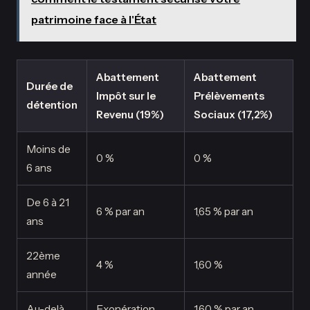
patrimoine face à l'État
Abattement
Abattement
Durée de
Impôt sur le
Prélèvements
détention
Revenu (19%)
Sociaux (17,2%)
Moins de
0 %
0 %
6 ans
De 6 à 21
6 % par an
1,65 % par an
ans
22ème
4 %
1,60 %
année
Au-delà
Exonération
1,60 % par an