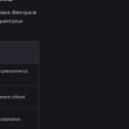
lace. Bien que le
quent pour
e personnel ou
ent officiel.
cceptation.