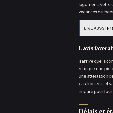
logement. Votre d
vacances de logem
LIRE AUSSI
Fra
L’avis favora
Il arrive que la 
manque une pièce 
une attestation de
pas transmis et val
imparti pour fourn
Délais et é