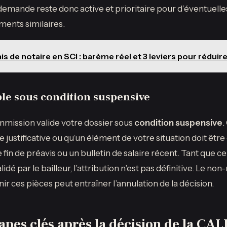
emande reste donc active et prioritaire pour d’éventuell
ents similaires.
is de notaire en SCI : barème réel et 3 leviers pour réduire
ble sous condition suspensive
commission valide votre dossier sous
condition suspensive
.
justificative ou qu’un élément de votre situation doit être
 fin de préavis ou un bulletin de salaire récent. Tant que 
idé par le bailleur, l’attribution n’est pas définitive. Le non
ir ces pièces peut entraîner l’annulation de la décision.
tapes clés après la décision de la CA