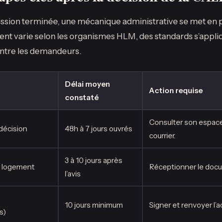
ssion terminée, une mécanique administrative se met en p
nt varie selon les organismes HLM, des standards s’appli
 entre les demandeurs.
Délai moyen
Action requise
constaté
Consulter son espac
 décision
48h à 7 jours ouvrés
courrier.
3 à 10 jours après
de logement
Réceptionner le docum
l’avis
10 jours minimum
Signer et renvoyer l’a
s)