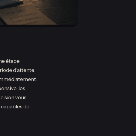
ne étape
ode d’attente.
s immédiatement.
ensive, les
cision vous
s capables de