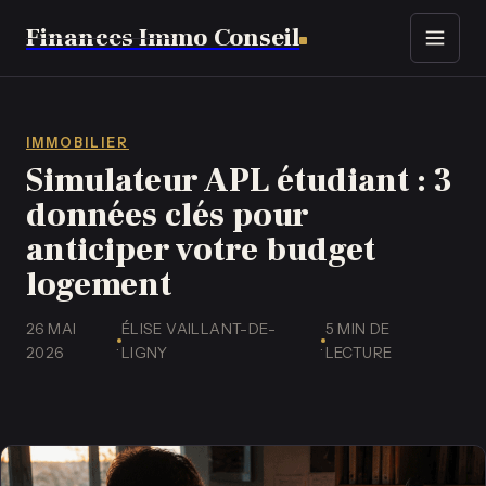
Finances Immo Conseil
Immobilier
Finance
IMMOBILIER
Simulateur APL étudiant : 3
Assurance
données clés pour
anticiper votre budget
Business
logement
Emploi
26 MAI
ÉLISE VAILLANT-DE-
5 MIN DE
·
·
2026
LIGNY
LECTURE