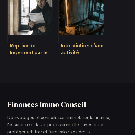
quels risques,
de délai et 4
quelles garanties
exemplaires pour
et comment
changer de
sécuriser votre
titulaire
achat ?
Reprise de
Interdiction d’une
logement par le
activité
propriétaire : 3
commerciale en
motifs légaux,
copropriété :
délais stricts et
quels sont les
recours du
leviers réels des
locataire
copropriétaires ?
Finances Immo Conseil
Décryptages et conseils sur l'immobilier, la finance,
l'assurance et la vie professionnelle : investir, se
protéger, arbitrer et faire valoir ses droits.