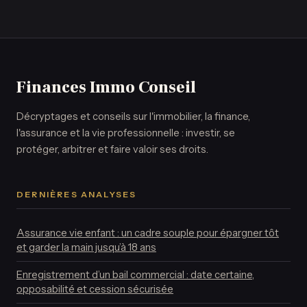
face au risque de
de délai et 4
licitation et aux
exemplaires pour
blocages
changer de
familiaux
titulaire
Finances Immo Conseil
Décryptages et conseils sur l'immobilier, la finance,
l'assurance et la vie professionnelle : investir, se
protéger, arbitrer et faire valoir ses droits.
DERNIÈRES ANALYSES
Assurance vie enfant : un cadre souple pour épargner tôt
et garder la main jusqu’à 18 ans
Enregistrement d’un bail commercial : date certaine,
opposabilité et cession sécurisée