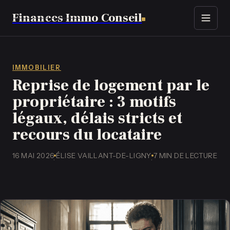
Finances Immo Conseil
Immobilier
Finance
IMMOBILIER
Reprise de logement par le
Assurance
propriétaire : 3 motifs
légaux, délais stricts et
Business
recours du locataire
Emploi
16 MAI 2026
ÉLISE VAILLANT-DE-LIGNY
7 MIN DE LECTURE
·
·