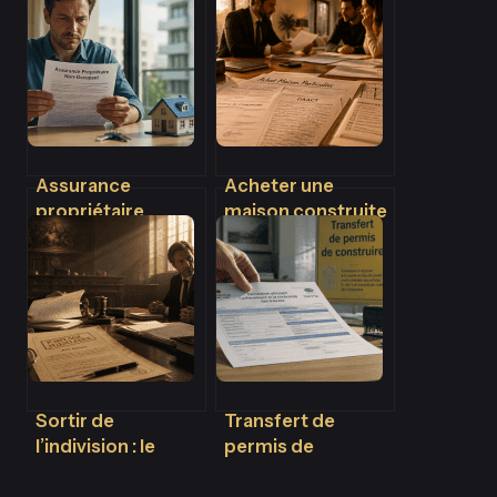
Assurance
Acheter une
propriétaire
maison construite
bailleur : 3 risques
par un particulier :
financiers majeurs
quels risques,
que le locataire ne
quelles garanties
couvre jamais
et comment
sécuriser votre
achat ?
Sortir de
Transfert de
l’indivision : le
permis de
partage judiciaire
construire : 2 mois