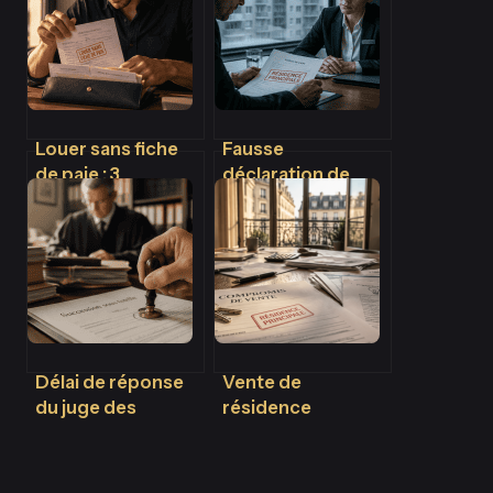
Louer sans fiche
Fausse
de paie : 3
déclaration de
stratégies pour
résidence
transformer votre
principale : les
dossier avec
risques réels d’une
PtitClic
fraude bancaire
Délai de réponse
Vente de
du juge des
résidence
tutelles : 3 mois
principale :
légaux et
conditions
stratégies pour
d’exonération et