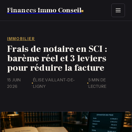
Finances Immo Conseil
Immobilier
Finance
IMMOBILIER
Frais de notaire en SCI :
Assurance
barème réel et 3 leviers
pour réduire la facture
Business
15 JUIN
ÉLISE VAILLANT-DE-
5 MIN DE
·
·
2026
LIGNY
LECTURE
Emploi