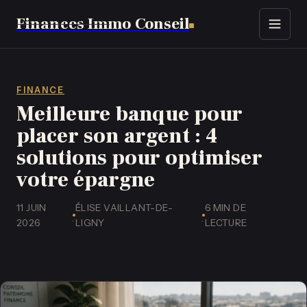
Finances Immo Conseil
Immobilier
Finance
FINANCE
Meilleure banque pour
Assurance
placer son argent : 4
solutions pour optimiser
Business
votre épargne
Emploi
11 JUIN
ÉLISE VAILLANT-DE-
6 MIN DE
·
·
2026
LIGNY
LECTURE