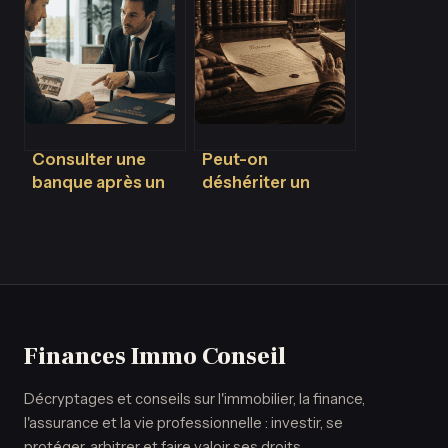
et vos droits en
preuves pour faire
2025
valoir ses droits
Consulter une
Peut-on
banque après un
déshériter un
courtier : 3 risques
enfant en France ?
majeurs et
Les limites légales
comment les
et exceptions
éviter
Finances Immo Conseil
Décryptages et conseils sur l'immobilier, la finance,
l'assurance et la vie professionnelle : investir, se
protéger, arbitrer et faire valoir ses droits.