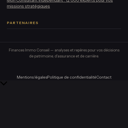
Mon Consultant Indépendant : 12 000 experts pour vos
missions stratégiques
PARTENAIRES
Finances Immo Conseil — analyses et repères pour vos décisions
de patrimoine, d'assurance et de carrière.
Mentions légales
Politique de confidentialité
Contact
Retour
en
haut