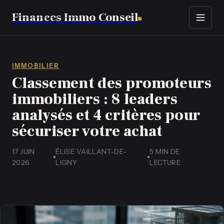
Finances Immo Conseil
Immobilier
Finance
IMMOBILIER
Classement des promoteurs
Assurance
immobiliers : 8 leaders
analysés et 4 critères pour
Business
sécuriser votre achat
Emploi
17 JUIN
ÉLISE VAILLANT-DE-
5 MIN DE
·
·
2026
LIGNY
LECTURE