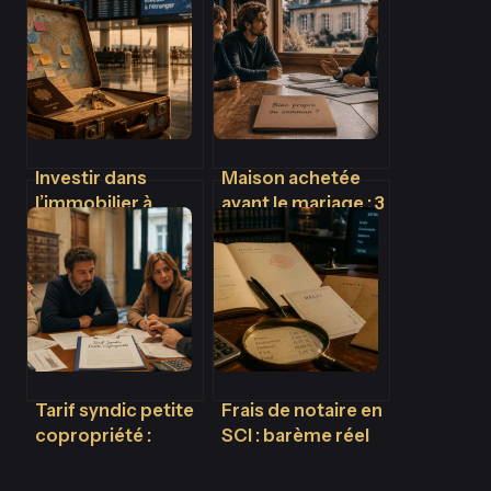
Investir dans
Maison achetée
l’immobilier à
avant le mariage : 3
l’étranger :
risques majeurs
opportunités de
en l’absence de
rendement ou
contrat
pièges
administratifs ?
Tarif syndic petite
Frais de notaire en
copropriété :
SCI : barème réel
pourquoi payer
et 3 leviers pour
300 € par lot est
réduire la facture