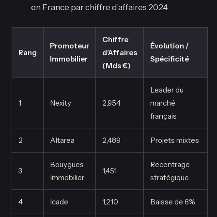
en France par chiffre d’affaires 2024
Chiffre
Promoteur
Évolution /
Rang
d’Affaires
Immobilier
Spécificité
(Mds €)
Leader du
1
Nexity
2,954
marché
français
2
Altarea
2,489
Projets mixtes
Bouygues
Recentrage
3
1,451
Immobilier
stratégique
4
Icade
1,210
Baisse de 6%