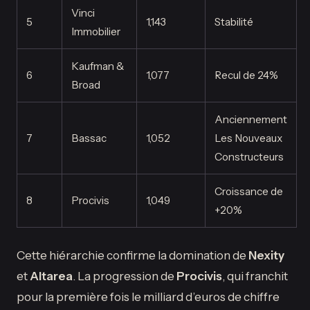
Vinci
5
1,143
Stabilité
Immobilier
Kaufman &
6
1,077
Recul de 24%
Broad
Anciennement
7
Bassac
1,052
Les Nouveaux
Constructeurs
Croissance de
8
Procivis
1,049
+20%
Cette hiérarchie confirme la domination de
Nexity
et
Altarea
. La progression de
Procivis
, qui franchit
pour la première fois le milliard d’euros de chiffre