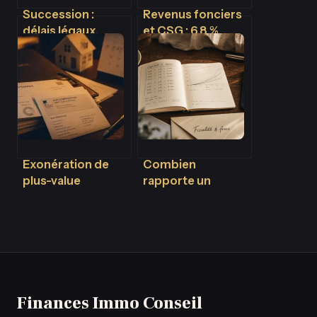
Succession :
Revenus fonciers
délais légaux,
et CSG : 6,8 %
étapes clés et
déductibles et
solutions en cas
stratégies
de blocage
d’optimisation
Exonération de
Combien
plus-value
rapporte un
immobilière : 8 cas
placement de 10
pour vendre sans
000 €, 100 000 €
payer d’impôt
ou 300 000 € ?
Les chiffres à
connaître
Finances Immo Conseil