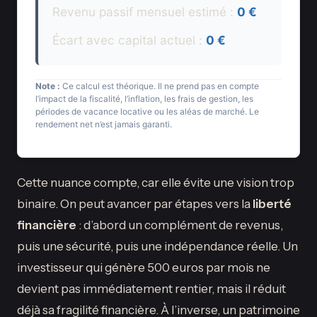
Revenu passif mensuel estimé :
0 €
Écart avec capital actuel :
0 €
Note :
Ce calcul est théorique. Il ne prend pas en compte
l’impact de la fiscalité, l’inflation, les frais de gestion, les
périodes de vacance locative ou les aléas de marché. Le
rendement net n’est jamais garanti.
Cette nuance compte, car elle évite une vision trop
binaire. On peut avancer par étapes vers la
liberté
financière
: d’abord un complément de revenus,
puis une sécurité, puis une indépendance réelle. Un
investisseur qui génère 500 euros par mois ne
devient pas immédiatement rentier, mais il réduit
déjà sa fragilité financière. À l’inverse, un patrimoine