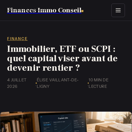
Finances Immo Conseil
Immobilier
Finance
FINANCE
Immobilier, ETF ou SCPI :
Assurance
quel capital viser avant de
devenir rentier ?
Business
4 JUILLET
ÉLISE VAILLANT-DE-
10 MIN DE
·
·
2026
LIGNY
LECTURE
Emploi