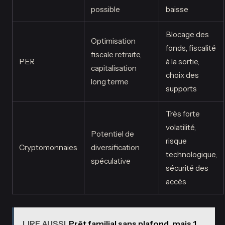
possible
baisse
Blocage des
Optimisation
fonds, fiscalité
fiscale retraite,
PER
à la sortie,
capitalisation
choix des
long terme
supports
Très forte
volatilité,
Potentiel de
risque
Cryptomonnaies
diversification
technologique,
spéculative
sécurité des
accès
LIRE AUSSI
Prêt familial sans plafond, mais 1