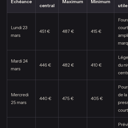
Échéance
Maximum
Minimum
central
utile
Four
Lundi 23
cour
451 €
487 €
415 €
mars
ampl
marq
Léger
Mardi 24
446 €
482 €
410 €
du n
mars
centr
Pour
Mercredi
de la
440 €
475 €
405 €
25 mars
pres
cour
Prév