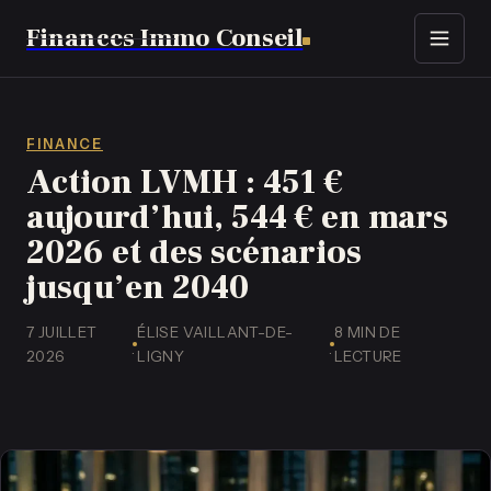
Finances Immo Conseil
Immobilier
Finance
FINANCE
Action LVMH : 451 €
Assurance
aujourd’hui, 544 € en mars
2026 et des scénarios
Business
jusqu’en 2040
Emploi
7 JUILLET
ÉLISE VAILLANT-DE-
8 MIN DE
·
·
2026
LIGNY
LECTURE