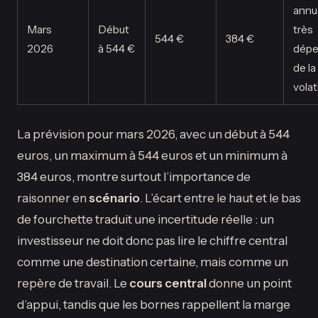
annu
Mars
Début
très
544 €
384 €
2026
à 544 €
dépe
de la
volati
La prévision pour mars 2026, avec un début à 544
euros, un maximum à 544 euros et un minimum à
384 euros, montre surtout l’importance de
raisonner en
scénario
. L’écart entre le haut et le bas
de fourchette traduit une incertitude réelle : un
investisseur ne doit donc pas lire le chiffre central
comme une destination certaine, mais comme un
repère de travail. Le
cours central
donne un point
d’appui, tandis que les bornes rappellent la marge