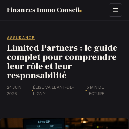
Finances Immo Conseil
Immobilier
Finance
ASSURANCE
Limited Partners : le guide
Assurance
complet pour comprendre
leur rôle et leur
Business
responsabilité
Emploi
24 JUIN
ÉLISE VAILLANT-DE-
5 MIN DE
·
·
2026
LIGNY
LECTURE