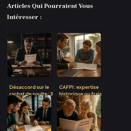
Articles Qui Pourraient Vous
Intéresser :
Désaccord sur le
CAFPI : expertise
rachat de soulte : 3
historique ou frais
méthodes pour
de dossier
débloquer votre
excessifs ?
situation