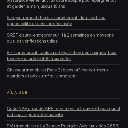
Assurance vie enfant : un cadre souple pour épargner tôt
et garder la main jusqu’à 18 ans
Enregistrement d’un bail commercial : date certaine,
opposabilité et cession sécurisée
SIRET d’auto-entrepreneur : 1 à 2 semaines en moyenne,
puis les vérifications utiles
Bail commercial : tableau de répartition des charges, taxe
foncière et article 606 à surveiller
Chasseur immobilier Paris 2 : biens off-market, micro-
quartiers et prix au m² qui comptent
À LA UNE
Code NAF ou code APE : comment le trouver et pourquoi il
est crucial pour votre activité
Prêt immobilier à La Banque Postale : Avis, taux dès 2,65 %