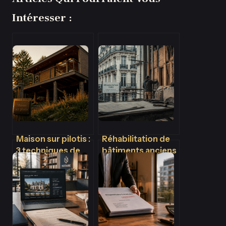
Intéresser :
Maison sur pilotis :
Réhabilitation de
3 techniques de
bâtiments anciens
fondations pour
à Paris : 4 piliers
bâtir sur terrain
pour moderniser
difficile
sans dénaturer le
patrimoine