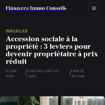
Finances Immo Conseil
Immobilier
Finance
IMMOBILIER
Accession sociale à la
Assurance
propriété : 3 leviers pour
devenir propriétaire à prix
Business
réduit
Emploi
13 JUIN
ÉLISE VAILLANT-DE-
5 MIN DE
·
·
2026
LIGNY
LECTURE