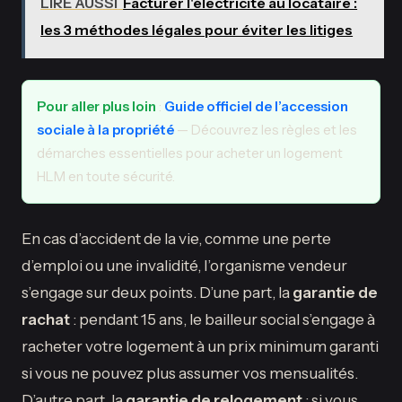
LIRE AUSSI
Facturer l'électricité au locataire :
les 3 méthodes légales pour éviter les litiges
Pour aller plus loin
:
Guide officiel de l’accession
sociale à la propriété
— Découvrez les règles et les
démarches essentielles pour acheter un logement
HLM en toute sécurité.
En cas d’accident de la vie, comme une perte
d’emploi ou une invalidité, l’organisme vendeur
s’engage sur deux points. D’une part, la
garantie de
rachat
: pendant 15 ans, le bailleur social s’engage à
racheter votre logement à un prix minimum garanti
si vous ne pouvez plus assumer vos mensualités.
D’autre part, la
garantie de relogement
: si vous