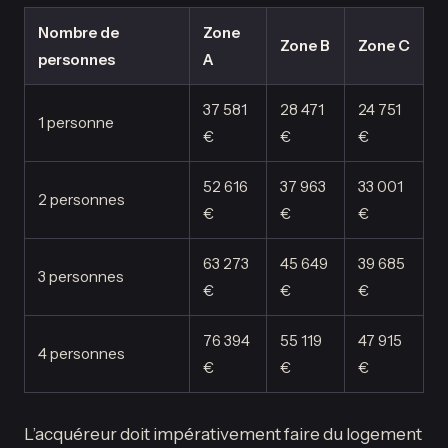
Nombre de
Zone
Zone B
Zone C
personnes
A
37 581
28 471
24 751
1 personne
€
€
€
52 616
37 963
33 001
2 personnes
€
€
€
63 273
45 649
39 685
3 personnes
€
€
€
76 394
55 119
47 915
4 personnes
€
€
€
L’acquéreur doit impérativement faire du logement