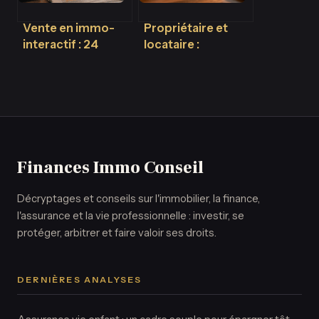
Vente en immo-
Propriétaire et
interactif : 24
locataire :
heures pour fixer
comment
le juste prix sans
convaincre un
les risques des
bailleur et
enchères
optimiser votre
patrimoine ?
Finances Immo Conseil
Décryptages et conseils sur l'immobilier, la finance,
l'assurance et la vie professionnelle : investir, se
protéger, arbitrer et faire valoir ses droits.
DERNIÈRES ANALYSES