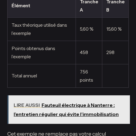
Tranche
Tranche
Élément
A
B
Taux théorique utilisé dans
5,60 %
15,60 %
l’exemple
Points obtenus dans
458
298
l’exemple
756
Total annuel
points
LIRE AUSSI
Fauteuil électrique à Nanterre :
l’entretien régulier qui évite l’immobilisation
Cet exemple ne remplace pas votre calcul