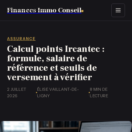
Finances Immo Conseil
Immobilier
Finance
ASSURANCE
Calcul points Ircantec :
Assurance
formule, salaire de
référence et seuils de
Business
versement à vérifier
Emploi
2 JUILLET
ÉLISE VAILLANT-DE-
8 MIN DE
·
·
2026
LIGNY
LECTURE