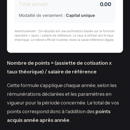
Total annuel:
0.00
Modalité de versement :
Capital unique
Avertissement : Ce résultat est une estimation basée sur la formule
(assiette × taux) / salaire de référence. Le taux à utiliser est le taux
théorique. Le relevé officiel Ircantec reste la seule référence légale.
Nombre de points = (assiette de cotisation x
taux théorique) / salaire de référence
Cette formule s’applique chaque année, selon les
rémunérations déclarées et les paramètres en
vigueur pour la période concernée. Le total de vos
points correspond donc à l’addition des
points
acquis année après année
.