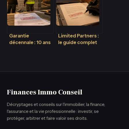
protéger votre
comment diviser
patrimoine et
vos coûts par
stopper la dette
deux
solidaire ?
Garantie
Limited Partners :
décennale : 10 ans
le guide complet
de protection
pour comprendre
pour vos travaux
leur rôle et leur
et 3 réflexes pour
responsabilité
sécuriser votre
projet
Finances Immo Conseil
Décryptages et conseils sur l'immobilier, la finance,
l'assurance et la vie professionnelle : investir, se
protéger, arbitrer et faire valoir ses droits.