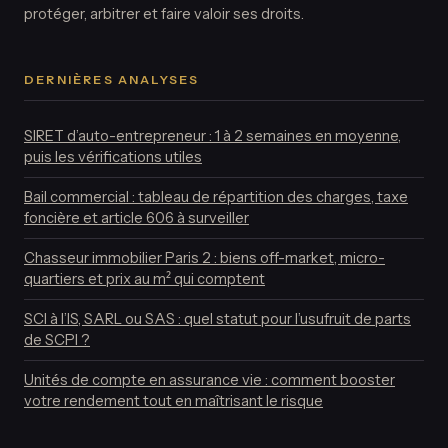
protéger, arbitrer et faire valoir ses droits.
DERNIÈRES ANALYSES
SIRET d’auto-entrepreneur : 1 à 2 semaines en moyenne,
puis les vérifications utiles
Bail commercial : tableau de répartition des charges, taxe
foncière et article 606 à surveiller
Chasseur immobilier Paris 2 : biens off-market, micro-
quartiers et prix au m² qui comptent
SCI à l’IS, SARL ou SAS : quel statut pour l’usufruit de parts
de SCPI ?
Unités de compte en assurance vie : comment booster
votre rendement tout en maîtrisant le risque