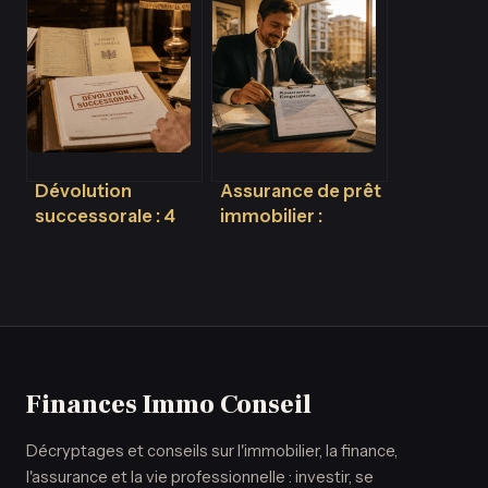
réalité des délais
ans pour agir et 3
et vos droits en
preuves pour faire
2025
valoir ses droits
Dévolution
Assurance de prêt
successorale : 4
immobilier :
ordres d’héritiers
comment diviser
et les règles de
vos mensualités
répartition sans
sans sacrifier vos
testament
garanties ?
Finances Immo Conseil
Décryptages et conseils sur l'immobilier, la finance,
l'assurance et la vie professionnelle : investir, se