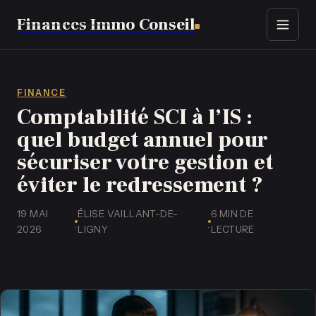
Finances Immo Conseil
Immobilier
Finance
FINANCE
Comptabilité SCI à l’IS :
Assurance
quel budget annuel pour
sécuriser votre gestion et
Business
éviter le redressement ?
Emploi
19 MAI
ÉLISE VAILLANT-DE-
6 MIN DE
·
·
2026
LIGNY
LECTURE