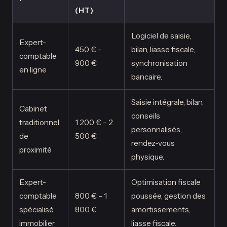
(HT)
Logiciel de saisie,
Expert-
450 € –
bilan, liasse fiscale,
comptable
900 €
synchronisation
en ligne
bancaire.
Saisie intégrale, bilan,
Cabinet
conseils
traditionnel
1 200 € – 2
personnalisés,
de
500 €
rendez-vous
proximité
physique.
Expert-
Optimisation fiscale
comptable
800 € – 1
poussée, gestion des
spécialisé
800 €
amortissements,
immobilier
liasse fiscale.